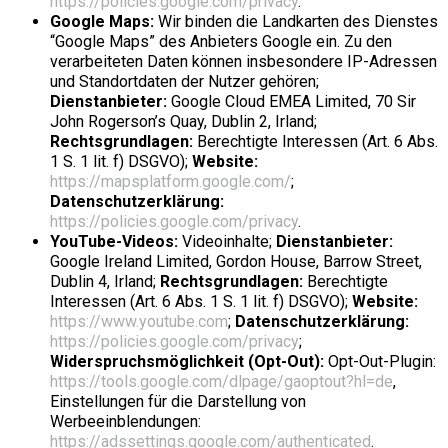
https://policies.google.com/privacy
.
Google Maps:
Wir binden die Landkarten des Dienstes
“Google Maps” des Anbieters Google ein. Zu den
verarbeiteten Daten können insbesondere IP-Adressen
und Standortdaten der Nutzer gehören;
Dienstanbieter:
Google Cloud EMEA Limited, 70 Sir
John Rogerson’s Quay, Dublin 2, Irland;
Rechtsgrundlagen:
Berechtigte Interessen (Art. 6 Abs.
1 S. 1 lit. f) DSGVO);
Website:
https://mapsplatform.google.com/
;
Datenschutzerklärung:
https://policies.google.com/privacy
.
YouTube-Videos:
Videoinhalte;
Dienstanbieter:
Google Ireland Limited, Gordon House, Barrow Street,
Dublin 4, Irland;
Rechtsgrundlagen:
Berechtigte
Interessen (Art. 6 Abs. 1 S. 1 lit. f) DSGVO);
Website:
https://www.youtube.com
;
Datenschutzerklärung:
https://policies.google.com/privacy
;
Widerspruchsmöglichkeit (Opt-Out):
Opt-Out-Plugin:
https://tools.google.com/dlpage/gaoptout?hl=de
,
Einstellungen für die Darstellung von
Werbeeinblendungen:
https://adssettings.google.com/authenticated
.