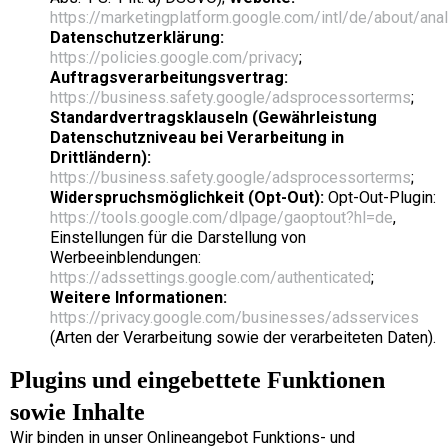
https://marketingplatform.google.com/intl/de/about/anal
Datenschutzerklärung:
https://policies.google.com/privacy
;
Auftragsverarbeitungsvertrag:
https://business.safety.google/adsprocessorterms
;
Standardvertragsklauseln (Gewährleistung
Datenschutzniveau bei Verarbeitung in
Drittländern):
https://business.safety.google/adsprocessorterms
;
Widerspruchsmöglichkeit (Opt-Out):
Opt-Out-Plugin:
https://tools.google.com/dlpage/gaoptout?hl=de
,
Einstellungen für die Darstellung von
Werbeeinblendungen:
https://adssettings.google.com/authenticated
;
Weitere Informationen:
https://privacy.google.com/businesses/adsservices
(Arten der Verarbeitung sowie der verarbeiteten Daten).
Plugins und eingebettete Funktionen
sowie Inhalte
Wir binden in unser Onlineangebot Funktions- und