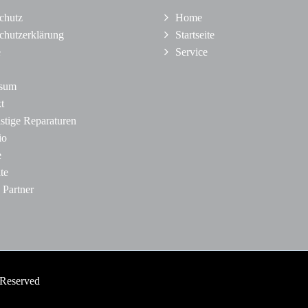
chutz
Home
chutzerklärung
Startseite
e
Service
ssum
t
istige Reparaturen
io
e
ite
 Partner
 Reserved