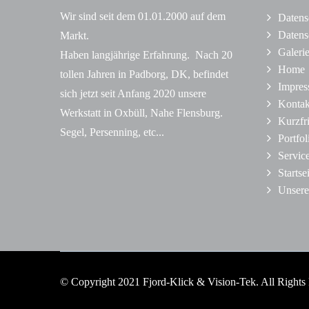
Wir sind seit dem 01.01.2000 auf dem
Datens
Datens
Markt.
Galeri
Haben langjährige Erfahrung. Nach 20
Home
tollen Jahren in Padborg, DK, befindet
Impre
sich jetzt seit Anfang 2020 unsere
Kontak
Werkstatt in Oxbüll, Nahe Flensburg.
Kurzfr
Segel, Persenning, etc...
Portfol
Servic
Startse
Unsere
© Copyright 2021 Fjord-Klick & Vision-Tek. All Rights