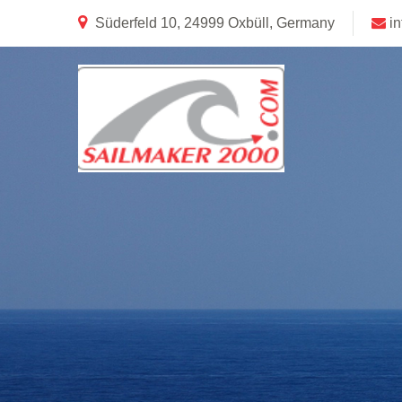
Süderfeld 10, 24999 Oxbüll, Germany
i