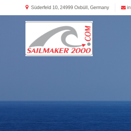
Süderfeld 10, 24999 Oxbüll, Germany
i