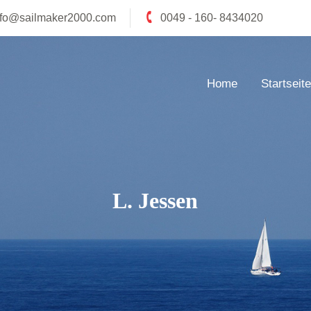
nfo@sailmaker2000.com
0049 - 160- 8434020
Home
Startseite
L. Jessen