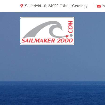
Süderfeld 10, 24999 Oxbüll, Germany
i